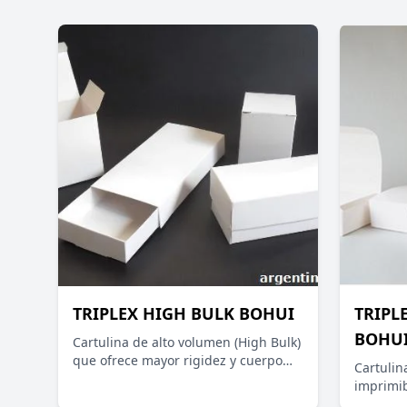
TRIPLEX HIGH BULK BOHUI
TRIPL
BOHU
Cartulina de alto volumen (High Bulk)
que ofrece mayor rigidez y cuerpo
Cartulin
con menor peso por metro cuadrado.
imprimib
La línea TX de BOHUI se caracteriza
con imp