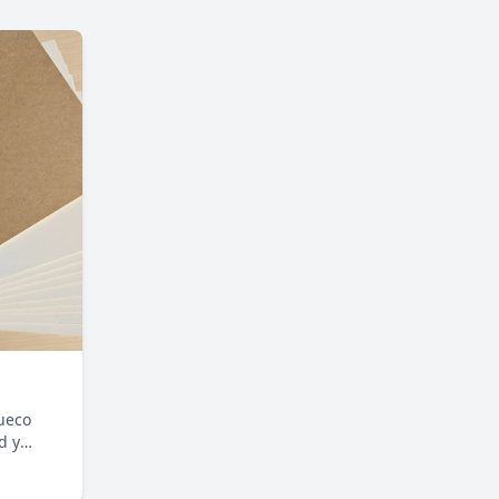
ueco
d y
enta una
elente