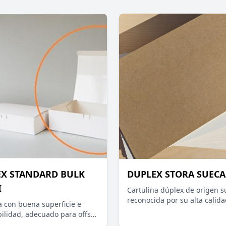
EX STANDARD BULK
DUPLEX STORA SUECA
I
Cartulina dúplex de origen s
reconocida por su alta calida
a con buena superficie e
consistencia industrial. Pres
ilidad, adecuado para offset
cara blanca estucada de exc
resión UV, estampado en